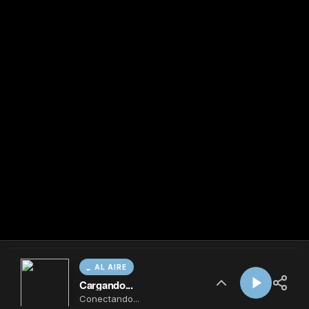
AL AIRE
Cargando...
Conectando...