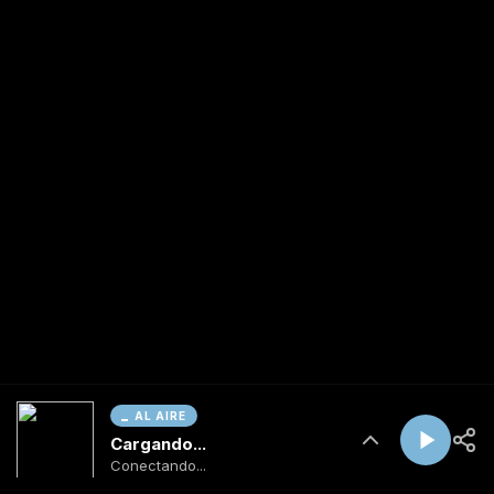
AL AIRE
Cargando...
Conectando...