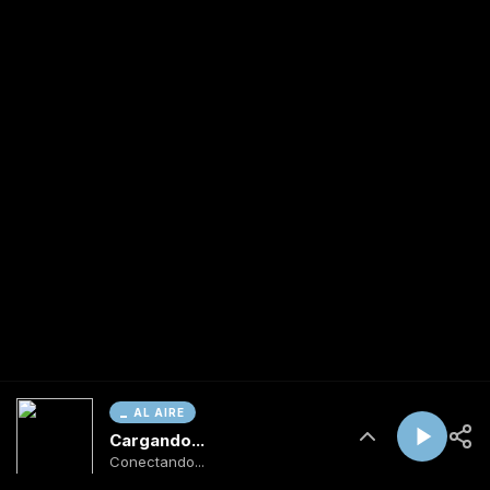
AL AIRE
Cargando...
Conectando...