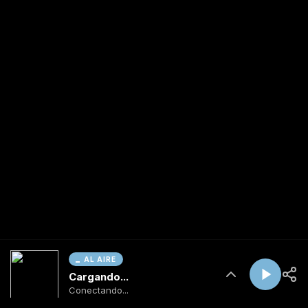
AL AIRE
Cargando...
Conectando...