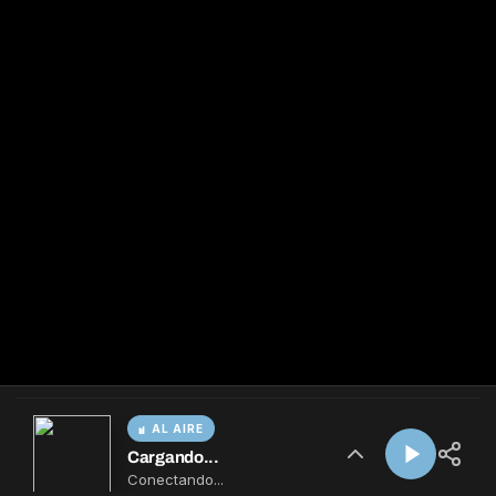
AL AIRE
Cargando...
Conectando...