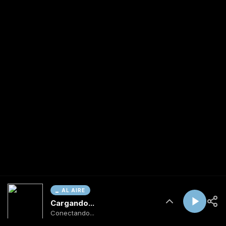
AL AIRE
Cargando...
Conectando...