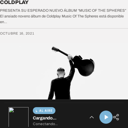
AL AIRE
Cargando...
Conectando...