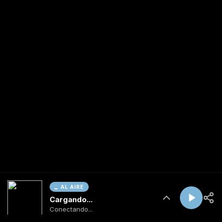
AL AIRE
Cargando...
Conectando...