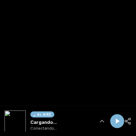
AL AIRE
Cargando...
Conectando...