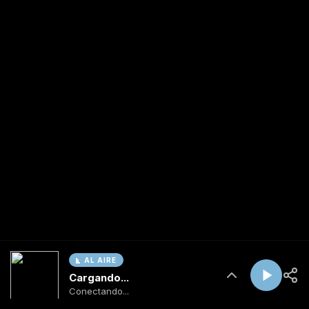
AL AIRE
Cargando...
Conectando...