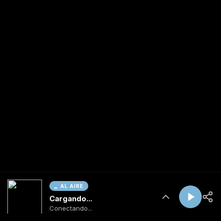
AL AIRE
Cargando...
Conectando...