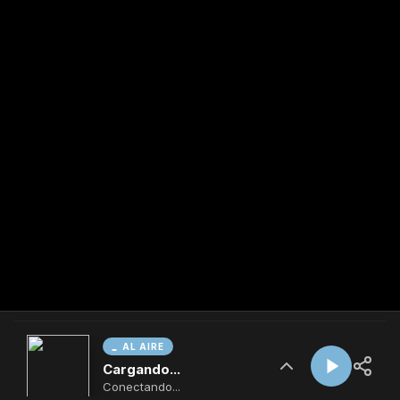
AL AIRE
Cargando...
Conectando...