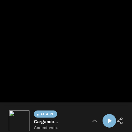
AL AIRE
Cargando...
Conectando...