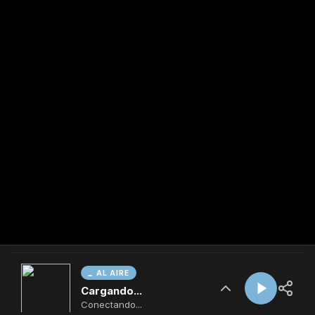
AL AIRE
Cargando...
Conectando...