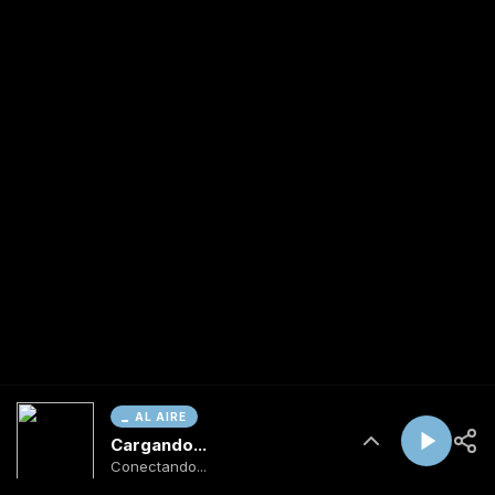
AL AIRE
Cargando...
Conectando...