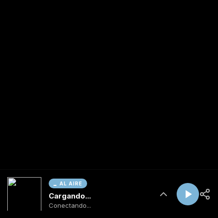
AL AIRE
Cargando...
Conectando...