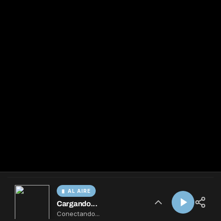
AL AIRE
Cargando...
Conectando...