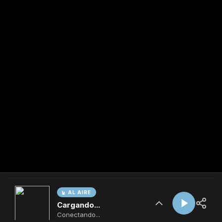
AL AIRE
Cargando...
Conectando...