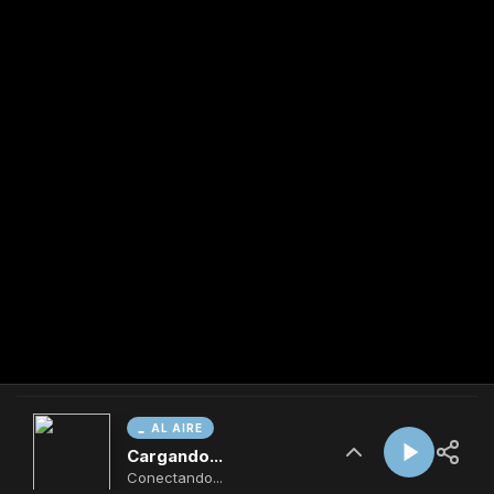
AL AIRE
Cargando...
Conectando...