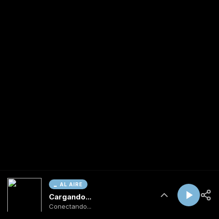
AL AIRE
Cargando...
Conectando...