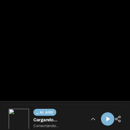
AL AIRE
Cargando...
Conectando...