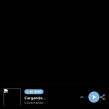
AL AIRE
Cargando...
Conectando...