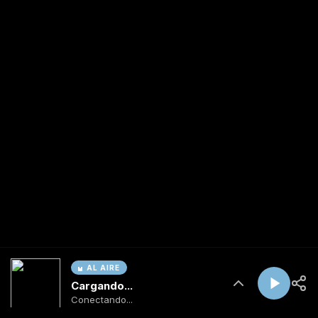
AL AIRE
Cargando...
Conectando...