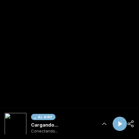
AL AIRE
Cargando...
Conectando...