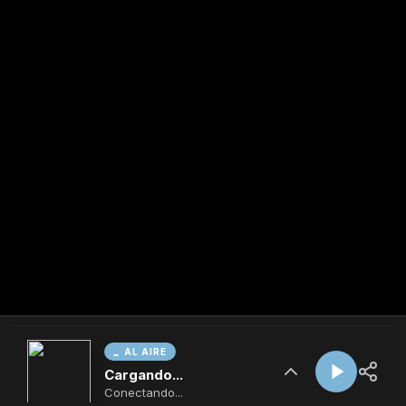
AL AIRE
Cargando...
Conectando...