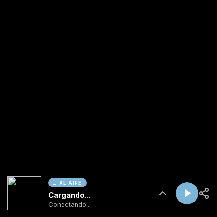
AL AIRE
Cargando...
Conectando...