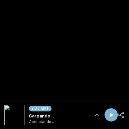
AL AIRE
Cargando...
Conectando...