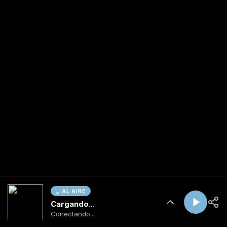
AL AIRE
Cargando...
Conectando...