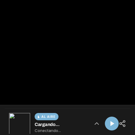
AL AIRE
Cargando...
Conectando...