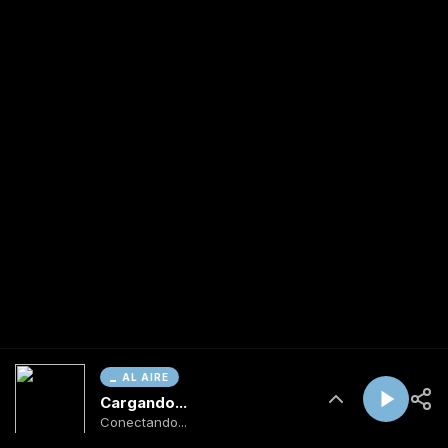
AL AIRE
Cargando...
Conectando...