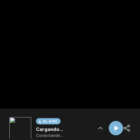
AL AIRE
Cargando...
Conectando...