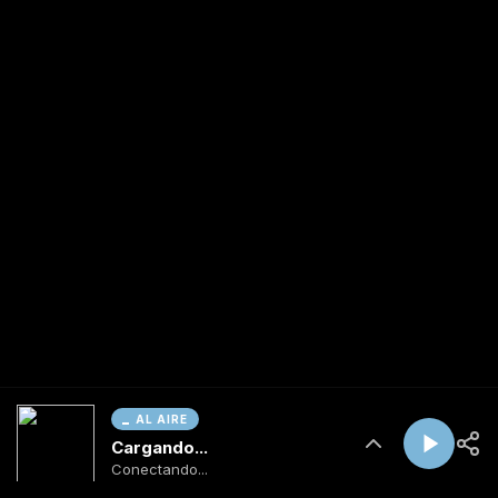
AL AIRE
Cargando...
Conectando...