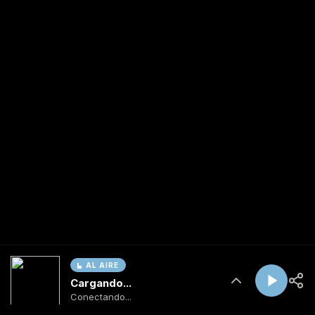
AL AIRE
Cargando...
Conectando...