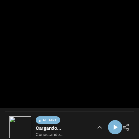
AL AIRE
Cargando...
Conectando...