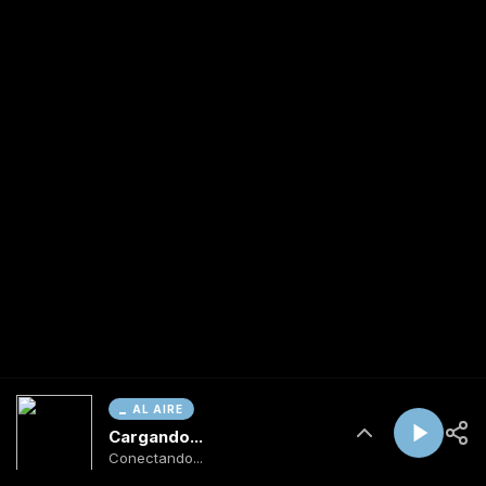
AL AIRE
Cargando...
Conectando...