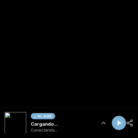
AL AIRE
Cargando...
Conectando...