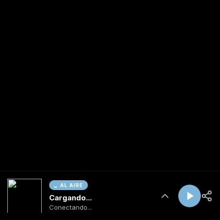
AL AIRE
Cargando...
Conectando...