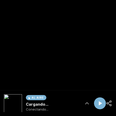
AL AIRE
Cargando...
Conectando...