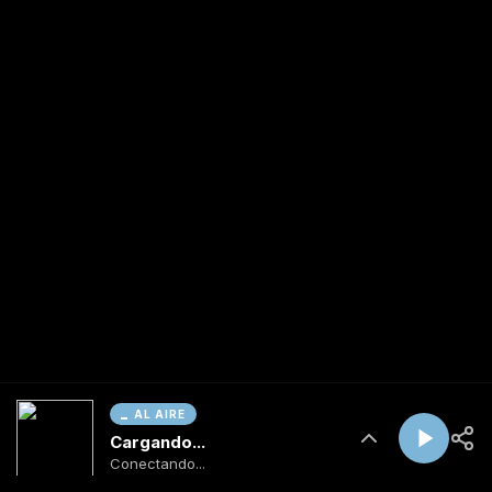
AL AIRE
Cargando...
Conectando...