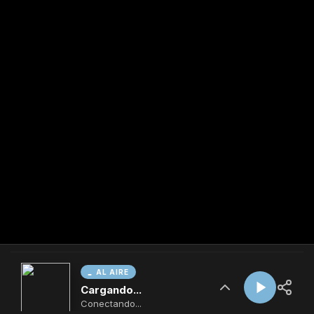
AL AIRE
Cargando...
Conectando...