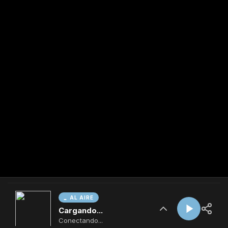
AL AIRE
Cargando...
Conectando...