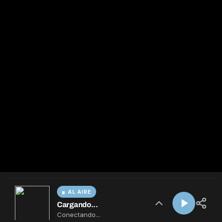
AL AIRE
Cargando...
Conectando...