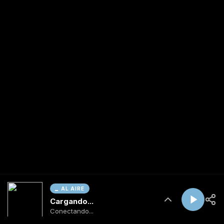
AL AIRE
Cargando...
Conectando...