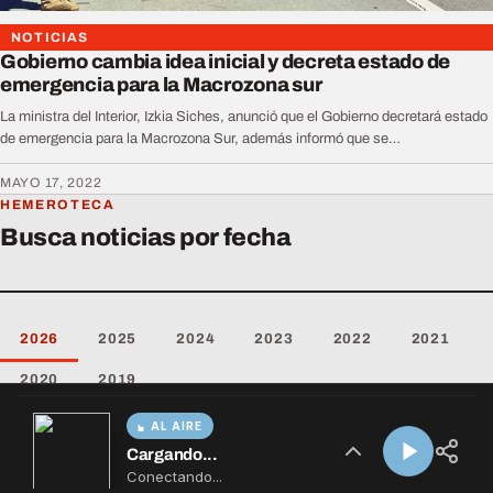
AL AIRE
Cargando...
Conectando...