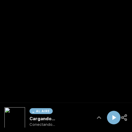
AL AIRE
Cargando...
Conectando...