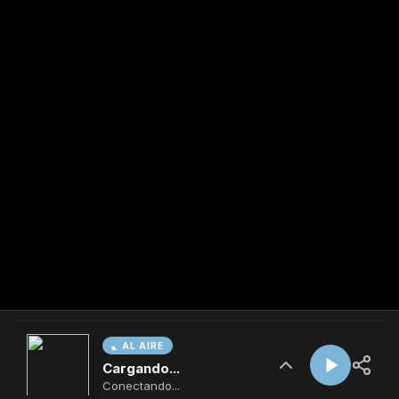
AL AIRE
Cargando...
Conectando...