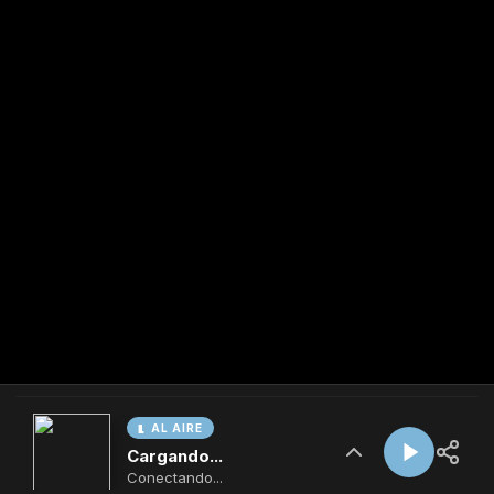
AL AIRE
Cargando...
Conectando...