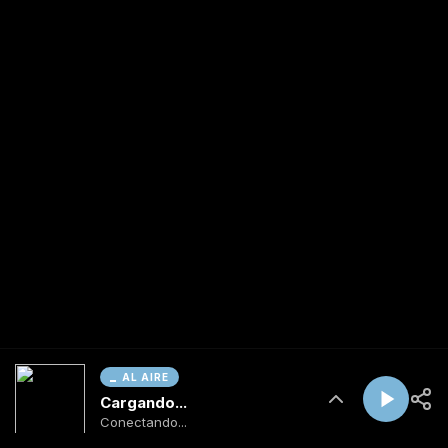
AL AIRE
Cargando...
Conectando...