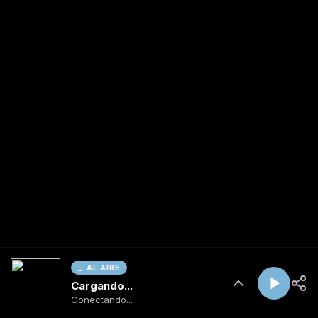
AL AIRE
Cargando...
Conectando...