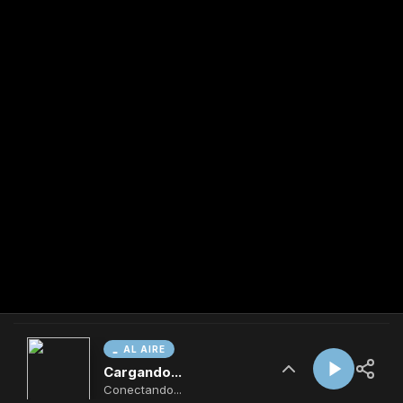
AL AIRE
Cargando...
Conectando...